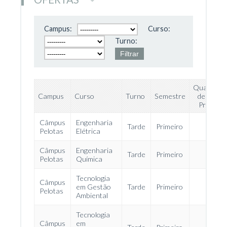
Campus:
Curso:
Turno:
Quantidad
Campus
Curso
Turno
Semestre
de Vagas
Prevista
Câmpus
Engenharia
Tarde
Primeiro
5
Pelotas
Elétrica
Câmpus
Engenharia
Tarde
Primeiro
14
Pelotas
Química
Tecnologia
Câmpus
em Gestão
Tarde
Primeiro
30
Pelotas
Ambiental
Tecnologia
Câmpus
em