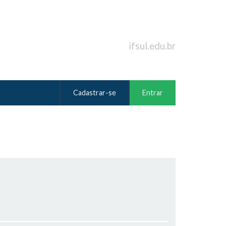
ifsul.edu.br
Cadastrar-se
Entrar